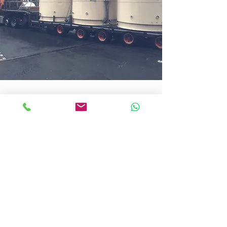
VERHUIZINGEN
Wij verhuizen bestaande productielijnen en
machines in zowel binnenland als buitenland.
Het afbreken en heropstarten van deze
productielijn.
Het testen en terug operationeel maken van
machines.